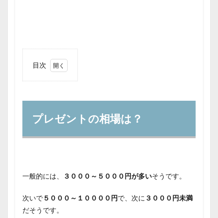
目次
1
プレ
ゼン
トの
相場
プレゼントの相場は？
は？
2
父の
日の
プレ
ゼン
一般的には、
３０００～５０００円が多い
そうです。
トの
おす
次いで
５０００～１００００円
で、次に
３０００円未満
すめ
は？
だそうです。