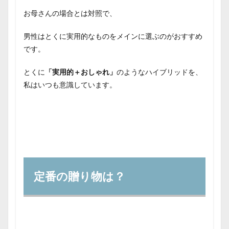
ギフ
お母さんの場合とは対照で、
トセ
ット
男性はとくに実用的なものをメインに選ぶのがおすすめ
3.6
です。
６、
趣味
とくに
「実用的＋おしゃれ」
のようなハイブリッドを、
3.7
私はいつも意識しています。
７、
小物
3.8
８、
無料
サー
ビス
4
定番の贈り物は？
まと
め