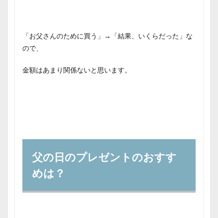
3
定番
の贈
り物
「お父さんのために買う」→「結果、いくらだった」
な
は？
ので、
3.1
１、
金額はあまり関係ないと思います。
衣類
3.2
２、
電化
製品
3.3
３、
食事
父の日のプレゼントのおすす
3.4
めは？
４、
旅行
3.5
５、